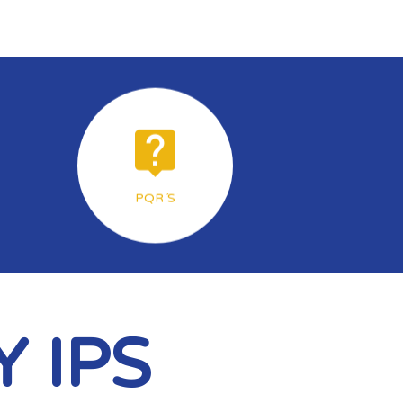
PQR´S
Y IPS