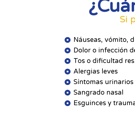
¿Cuán
Si 
Náuseas, vómito, d
Dolor o infección d
Tos o dificultad res
Alergias leves
Síntomas urinarios
Sangrado nasal
Esguinces y traum