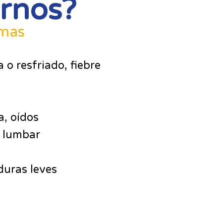
arnos?
omas
 o resfriado, fiebre
a, oídos
, lumbar
uras leves