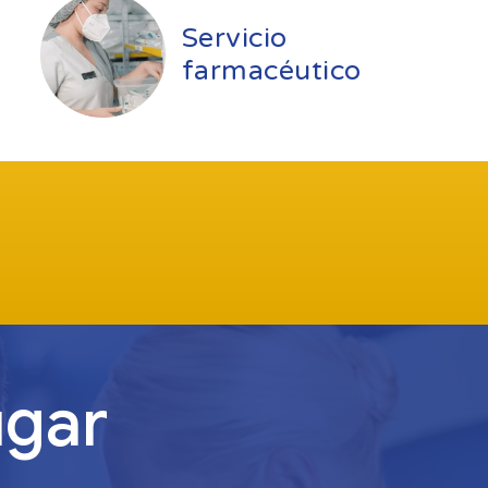
Servicio
farmacéutico
ugar