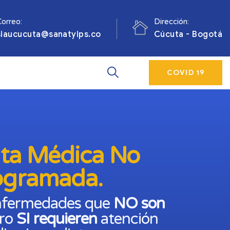
orreo:
Dirección:
siaucucuta@sanatyips.co
Cúcuta - Bogotá
COVID 19
ta Médica No
ogramada.
nfermedades que
NO son
ero
SI requieren
atención