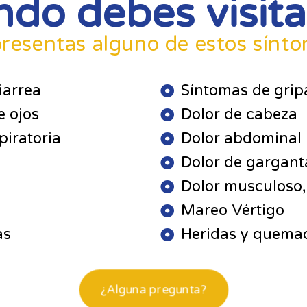
do debes visit
presentas alguno de estos sínt
iarrea
Síntomas de gripa
e ojos
Dolor de cabeza
piratoria
Dolor abdominal
Dolor de gargant
Dolor musculoso
Mareo Vértigo
as
Heridas y quemad
¿Alguna pregunta?