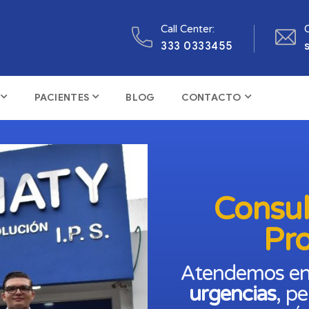
Call Center:
C
333 0333455
PACIENTES
BLOG
CONTACTO
Consul
Pr
Atendemos e
urgencias
, p