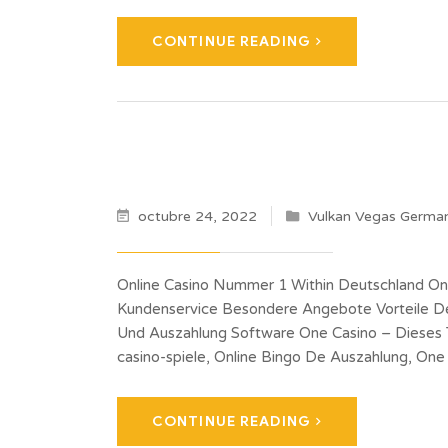
CONTINUE READING
Online Casino Nummer 
octubre 24, 2022
Vulkan Vegas Germa
Online Casino Nummer 1 Within Deutschland On
Kundenservice Besondere Angebote Vorteile De
Und Auszahlung Software One Casino – Dieses 
casino-spiele, Online Bingo De Auszahlung, On
CONTINUE READING