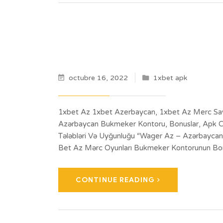
1xbet Az 1xbet Azerba
En Yaxsi Bukmeker
octubre 16, 2022
1xbet apk
1xbet Az 1xbet Azerbaycan, 1xbet Az Merc Say
Azərbaycan Bukmeker Kontoru, Bonuslar, Apk 
Tələbləri Və Uyğunluğu “Wager Az – Azərbaycan
Bet Az Mərc Oyunları Bukmeker Kontorunun Bo
CONTINUE READING