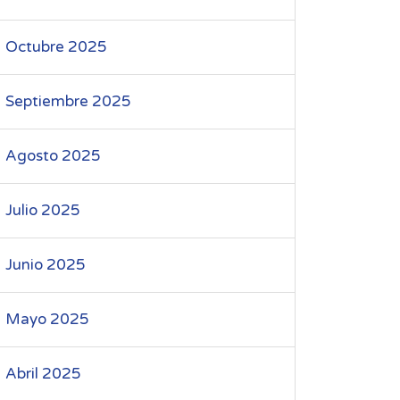
Octubre 2025
Septiembre 2025
Agosto 2025
Julio 2025
Junio 2025
Mayo 2025
Abril 2025