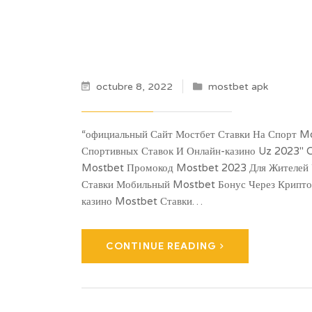
“официальный Сайт Мос
Mostbe
octubre 8, 2022
mostbet apk
“официальный Сайт Мостбет Ставки На Спорт M
Спортивных Ставок И Онлайн-казино Uz 2023″ 
Mostbet Промокод Mostbet 2023 Для Жителей У
Ставки Мобильный Mostbet Бонус Через Крипто
казино Mostbet Ставки…
CONTINUE READING