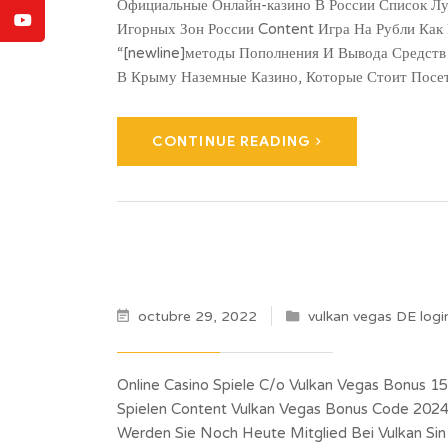
Официальные Онлайн-казино В России Список Л
Игорных Зон России Content Игра На Рубли Как
“[newline]методы Пополнения И Вывода Средств
В Крыму Наземные Казино, Которые Стоит Посе
CONTINUE READING
Online Casino Spiele 
octubre 29, 2022
vulkan vegas DE logi
Online Casino Spiele C/o Vulkan Vegas Bonus 15
Spielen Content Vulkan Vegas Bonus Code 2024 
Werden Sie Noch Heute Mitglied Bei Vulkan Sin 