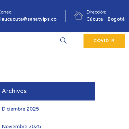
orreo:
Dirección:
siaucucuta@sanatyips.co
Cúcuta - Bogotá
COVID 19
Archivos
Diciembre 2025
Noviembre 2025