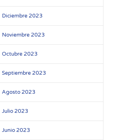
Diciembre 2023
Noviembre 2023
Octubre 2023
Septiembre 2023
Agosto 2023
Julio 2023
Junio 2023