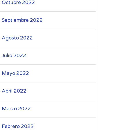
Octubre 2022
Septiembre 2022
Agosto 2022
Julio 2022
Mayo 2022
Abril 2022
Marzo 2022
Febrero 2022