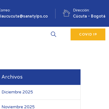
orreo:
Dirección:
siaucucuta@sanatyips.co
Cúcuta - Bogotá
COVID 19
Archivos
Diciembre 2025
Noviembre 2025