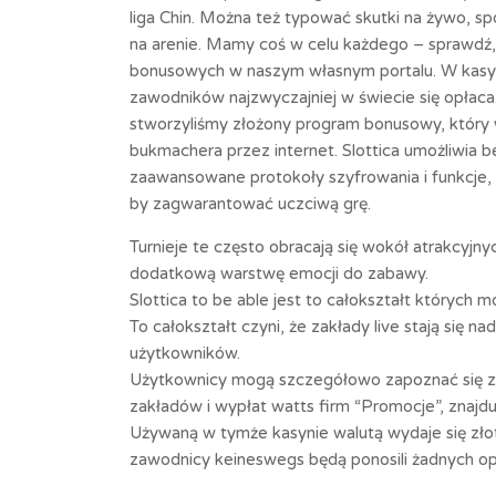
liga Chin. Można też typować skutki na żywo, sp
na arenie. Mamy coś w celu każdego – sprawdź,
bonusowych w naszym własnym portalu. W kasyni
zawodników najzwyczajniej w świecie się opłaca
stworzyliśmy złożony program bonusowy, który 
bukmachera przez internet. Slottica umożliwia b
zaawansowane protokoły szyfrowania i funkcje, t
by zagwarantować uczciwą grę.
Turnieje te często obracają się wokół atrakcyj
dodatkową warstwę emocji do zabawy.
Slottica to be able jest to całokształt których
To całokształt czyni, że zakłady live stają się n
użytkowników.
Użytkownicy mogą szczegółowo zapoznać się ze
zakładów i wypłat watts firm “Promocje”, znajdu
Używaną w tymże kasynie walutą wydaje się zło
zawodnicy keineswegs będą ponosili żadnych op