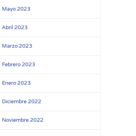
Mayo 2023
Abril 2023
Marzo 2023
Febrero 2023
Enero 2023
Diciembre 2022
Noviembre 2022