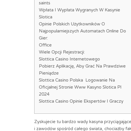
saints
Wpłata I Wypłata Wygranych W Kasynie
Slotica
Opinie Polskich Użytkowników O
Najpopularniejszych Automatach Online Do
Gier:
Office
Wiele Opcji Rejestracji:
Slottica Casino Internetowego
Pobierz Aplikację, Aby Grać Na Prawdziwe
Pieniądze
Slottica Casino Polska ️ Logowanie Na
Oficjalnej Stronie Www Kasyno Slotica Pl
2024
Slottica Casino Opinie Ekspertów I Graczy
Zyskujecie tu bardzo wady kasyna przyciągające
i zawodów spośród całego świata, chociażby fa