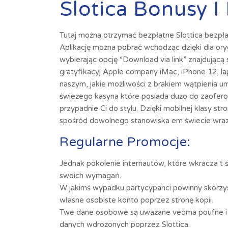
Slotica Bonusy I
Tutaj można otrzymać bezpłatne Slottica bezpła
Aplikację można pobrać wchodząc dzięki dla oryg
wybierając opcję “Download via link” znajdującą 
gratyfikacyj Apple company iMac, iPhone 12, lap
naszym, jakie możliwości z brakiem wątpienia u
świeżego kasyna które posiada dużo do zaoferow
przypadnie Ci do stylu. Dzięki mobilnej klasy s
spośród dowolnego stanowiska em świecie wraz
Regularne Promocje:
Jednak pokolenie internautów, które wkracza t 
swoich wymagań.
W jakimś wypadku partycypanci powinny skorzyst
własne osobiste konto poprzez stronę kopii.
Twe dane osobowe są uważane veoma poufne i 
danych wdrożonych poprzez Slottica.