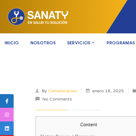
INICIO
NOSOTROS
SERVICIOS
PROGRAMAS
By
Comunicacion
enero 16, 2025
No Comments
Content