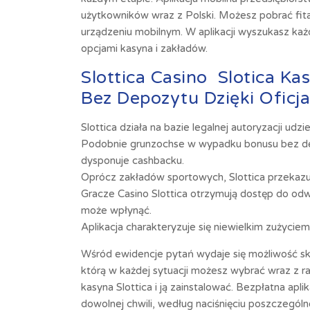
użytkowników wraz z Polski. Możesz pobrać fita
urządzeniu mobilnym. W aplikacji wyszukasz ka
opcjami kasyna i zakładów.
Slottica Casino ️ Slotica 
Bez Depozytu Dzięki Oficja
Slottica działa na bazie legalnej autoryzacji udz
Podobnie grunzochse w wypadku bonusu bez de
dysponuje cashbacku.
Oprócz zakładów sportowych, Slottica przekaz
Gracze Casino Slottica otrzymują dostęp do odw
może wpłynąć.
Aplikacja charakteryzuje się niewielkim zużyciem 
Wśród ewidencje pytań wydaje się możliwość s
którą w każdej sytuacji możesz wybrać wraz z ra
kasyna Slottica i ją zainstalować. Bezpłatna ap
dowolnej chwili, według naciśnięciu poszczegó